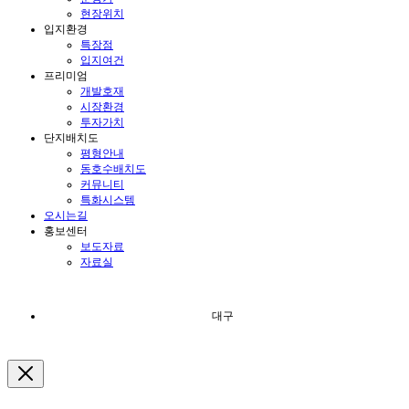
현장위치
입지환경
특장점
입지여건
프리미엄
개발호재
시장환경
투자가치
단지배치도
평형안내
동호수배치도
커뮤니티
특화시스템
오시는길
홍보센터
보도자료
자료실
대구