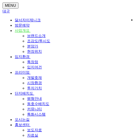
MENU
대구
달서자이제니크
방문예약
사업개요
브랜드소개
조감도/투시도
분양가
현장위치
입지환경
특장점
입지여건
프리미엄
개발호재
시장환경
투자가치
단지배치도
평형안내
동호수배치도
커뮤니티
특화시스템
오시는길
홍보센터
보도자료
자료실