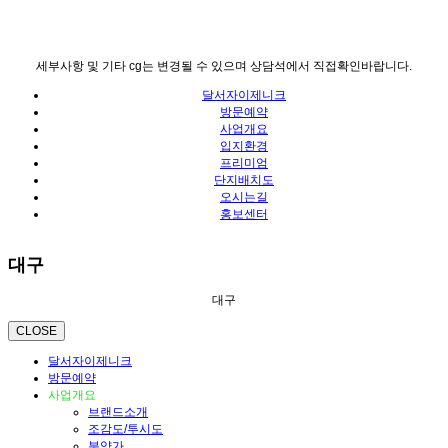
세부사항 및 기타 cg는 변경될 수 있으며 상담석에서 직접확인바랍니다.
달서자이제니크
방문예약
사업개요
입지환경
프리미엄
단지배치도
오시는길
홍보센터
대구
대구
CLOSE
달서자이제니크
방문예약
사업개요
브랜드소개
조감도/투시도
분양가