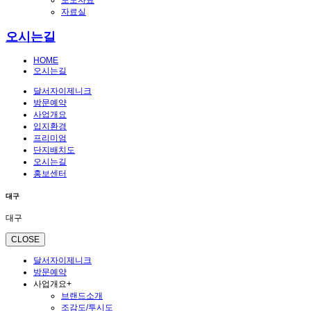
보도자료
자료실
오시는길
HOME
오시는길
달서자이제니크
방문예약
사업개요
입지환경
프리미엄
단지배치도
오시는길
홍보센터
대구
대구
CLOSE
달서자이제니크
방문예약
사업개요
+
브랜드소개
조감도/투시도