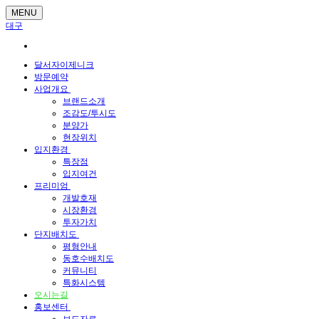
MENU
대구
달서자이제니크
방문예약
사업개요
브랜드소개
조감도/투시도
분양가
현장위치
입지환경
특장점
입지여건
프리미엄
개발호재
시장환경
투자가치
단지배치도
평형안내
동호수배치도
커뮤니티
특화시스템
오시는길
홍보센터