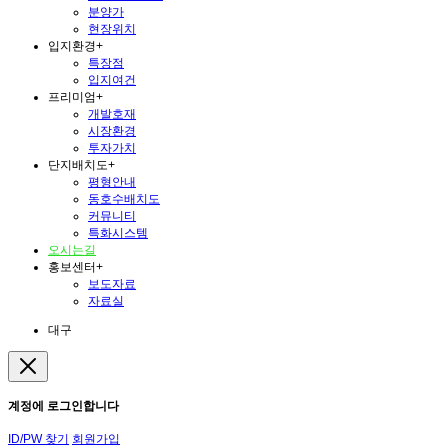
분양가
현장위치
입지환경
+
특장점
입지여건
프리미엄
+
개발호재
시장환경
투자가치
단지배치도
+
평형안내
동호수배치도
커뮤니티
특화시스템
오시는길
홍보센터
+
보도자료
자료실
대구
계정에 로그인합니다
ID/PW 찾기
회원가입