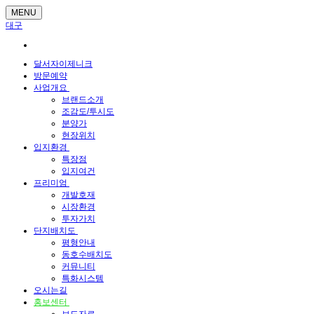
MENU
대구
달서자이제니크
방문예약
사업개요
브랜드소개
조감도/투시도
분양가
현장위치
입지환경
특장점
입지여건
프리미엄
개발호재
시장환경
투자가치
단지배치도
평형안내
동호수배치도
커뮤니티
특화시스템
오시는길
홍보센터