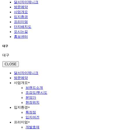
달서자이제니크
방문예약
사업개요
입지환경
프리미엄
단지배치도
오시는길
홍보센터
대구
대구
CLOSE
달서자이제니크
방문예약
사업개요
+
브랜드소개
조감도/투시도
분양가
현장위치
입지환경
+
특장점
입지여건
프리미엄
+
개발호재