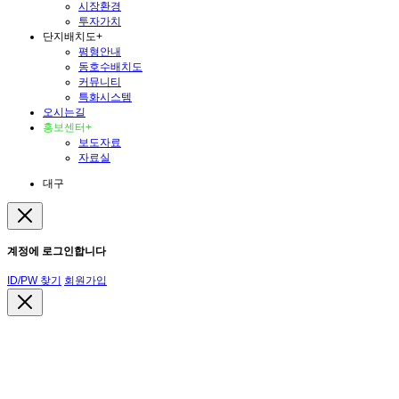
시장환경
투자가치
단지배치도
+
평형안내
동호수배치도
커뮤니티
특화시스템
오시는길
홍보센터
+
보도자료
자료실
대구
계정에 로그인합니다
ID/PW 찾기
회원가입