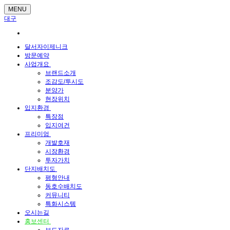
MENU
대구
달서자이제니크
방문예약
사업개요
브랜드소개
조감도/투시도
분양가
현장위치
입지환경
특장점
입지여건
프리미엄
개발호재
시장환경
투자가치
단지배치도
평형안내
동호수배치도
커뮤니티
특화시스템
오시는길
홍보센터